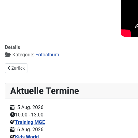
Details
Kategorie:
Fotoalbum
Vorheriger Beitrag: Mette (10) und Mila (7) beim ersten Training
Zurück
Aktuelle Termine
15 Aug. 2026
10:00
-
13:00
Training MGE
16 Aug. 2026
Kids World