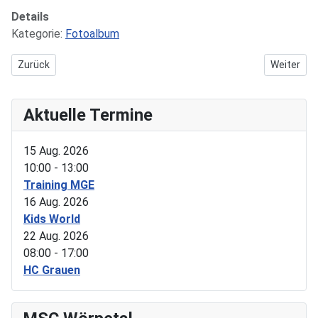
Details
Kategorie:
Fotoalbum
Vorheriger Beitrag: Arbeitsdienst am 28.11.2015
Nächster B
Zurück
Weiter
Aktuelle Termine
15 Aug. 2026
10:00
-
13:00
Training MGE
16 Aug. 2026
Kids World
22 Aug. 2026
08:00
-
17:00
HC Grauen