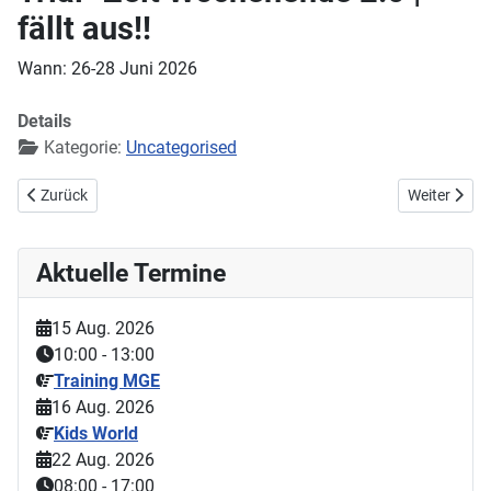
fällt aus!!
Wann: 26-28 Juni 2026
Details
Kategorie:
Uncategorised
Vorheriger Beitrag: Nord-Cup in Celle
Nächster Bei
Zurück
Weiter
Aktuelle Termine
15 Aug. 2026
10:00
-
13:00
Training MGE
16 Aug. 2026
Kids World
22 Aug. 2026
08:00
-
17:00