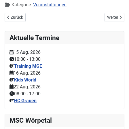
Kategorie:
Veranstaltungen
Vorheriger Beitrag: Wörpetaler Classic-Trialer in Kerzenheim erfolgrei
Nächster Bei
Zurück
Weiter
Aktuelle Termine
15 Aug. 2026
10:00
-
13:00
Training MGE
16 Aug. 2026
Kids World
22 Aug. 2026
08:00
-
17:00
HC Grauen
MSC Wörpetal